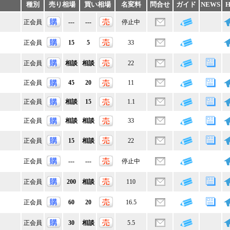
種別
売り相場
買い相場
名変料
問合せ
ガイド
NEWS
H
正会員
---
---
停止中
正会員
15
5
33
正会員
相談
相談
22
正会員
45
20
11
正会員
相談
15
1.1
正会員
相談
相談
33
正会員
15
相談
22
正会員
---
---
停止中
正会員
200
相談
110
正会員
60
20
16.5
正会員
30
相談
5.5