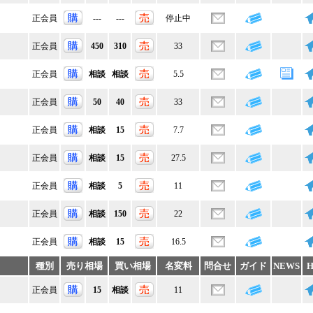
正会員
---
---
停止中
正会員
450
310
33
正会員
相談
相談
5.5
正会員
50
40
33
正会員
相談
15
7.7
正会員
相談
15
27.5
正会員
相談
5
11
正会員
相談
150
22
正会員
相談
15
16.5
種別
売り相場
買い相場
名変料
問合せ
ガイド
NEWS
H
正会員
15
相談
11