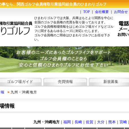
の事なら、関西ゴルフ会員権取引業協同組合員のひまわりゴルフ
｜
TOP
｜
会社概要
｜
お問合せ
ひまわりゴルフでは大阪、兵庫はもとより関西を中心に
全国のゴルフ会員権の売買を取り扱っております。
ゴルフ会員権相場情報をはじめゴルフ場ガイドなどゴル
フに関するあらゆるニーズに対応いたします。
ゴルフ会員権のご用命はひまわりゴルフにお任せ下さ
い。
ゴルフ場ガイド
売買情報
新規募集
情報
九州・沖縄地方
場情報
九州・沖縄地方
｜
福岡
｜
長崎
｜
佐賀
｜
大分
｜
熊本
｜
宮崎