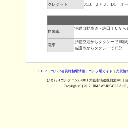
クレジット
JCB、ＵＦＪ、DC、
沖縄自動車道・許田ＩＣから1
自動車
那覇空港からタクシーで1時間
電車
名護市からタクシーで15分
ＴＯＰ
｜
ゴルフ会員権相場情報
｜
ゴルフ場ガイド
｜
売買情
ひまわりゴルフ 〒556-0011 大阪市浪速区難波中1丁目13番5
Copyright (C) 2012 HIMAWARIGOLF All Right