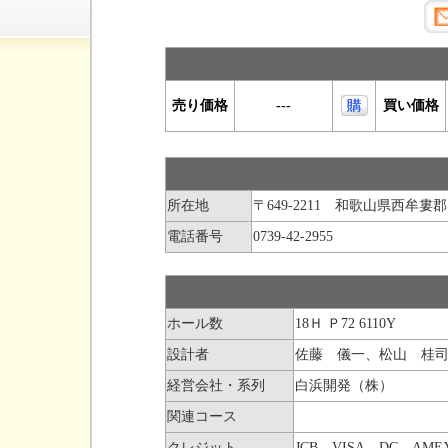
所在地
〒649-2211 和歌山県西牟
電話番号
0739-42-2955
ホール数
18Ｈ Ｐ72 6110Y
設計者
佐藤 儀一、松山 桂
経営会社・系列
白浜開発（株）
関連コース
クレジット
JCB，VISA，DC，AMEX