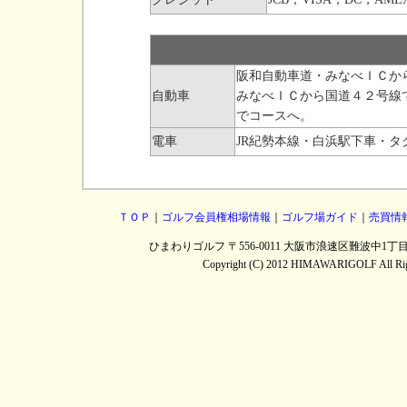
阪和自動車道・みなべＩＣか
自動車
みなべＩＣから国道４２号線
でコースへ。
電車
JR紀勢本線・白浜駅下車・タ
ＴＯＰ
｜
ゴルフ会員権相場情報
｜
ゴルフ場ガイド
｜
売買情
ひまわりゴルフ 〒556-0011 大阪市浪速区難波中1丁目13番5
Copyright (C) 2012 HIMAWARIGOLF All Right